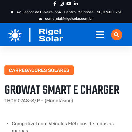
Av. Leonor de Oliveira, 334 - Centro, Mairiporã - SP, 07600-231
comercial@rigelsolar.com.br
CARREGADORES SOLARES
GROWAT SMART E CHARGER
THOR 07AS-S/P – (Monofásico)
Compatível com Veículos Elétricos de todas as
marcas